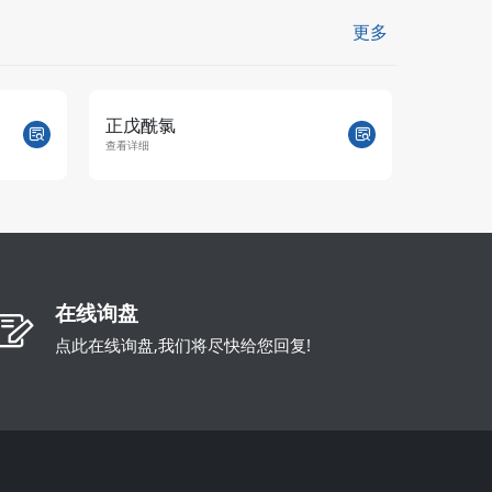
更多
正戊酰氯
阿伐他
查看详细
查看详细
在线询盘
点此在线询盘,我们将尽快给您回复!