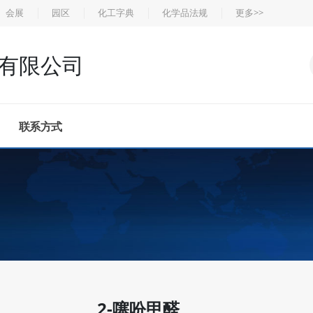
会展
园区
化工字典
化学品法规
更多>>
有限公司
联系方式
2-噻吩甲醛