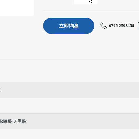
立即询盘
0795-2593456
醛
醛;噻酚-2-甲醛