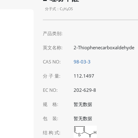
分子式：C
H
OS
5
4
产品类别:
英文名称:
2-Thiophenecarboxaldehyde
CAS NO:
98-03-3
分 子 量:
112.1497
EC NO:
202-629-8
规 格:
暂无数据
包 装:
暂无数据
结 构 式: